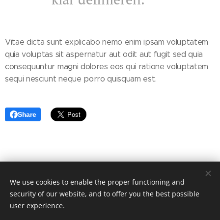
Vitae dicta sunt explicabo nemo enim ipsam voluptatem
quia voluptas sit aspernatur aut odit aut fugit sed quia
consequuntur magni dolores eos qui ratione voluptatem
sequi nesciunt neque porro quisquam est.
Share
© 2021 CAVANGOO.DE, Stefan Spiecker.
We use cookies to enable the proper functioning and
Impressum | Datenschutz | Cookie Richtlinie
security of our website, and to offer you the best possible
Cookies
user experience.