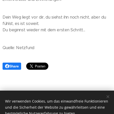
Dein Weg liegt vor dir, du siehst ihn noch nicht, aber du
fühlst, es ist soweit.
Du beginnst wieder mit dem ersten Schritt...
Quelle: Netzfund
Share
© 2022 CAVANGOO.DE, designed by Stefan Spiecker
Wir verwenden Cookies, um das einwandfreie Funktionieren
Impressum | Datenschutz | Cookie Richtlinie
und die Sicherheit der Website zu gewährleitsen und eine
Cookies
bestmögliche Nutzererfahrung zu bieten.